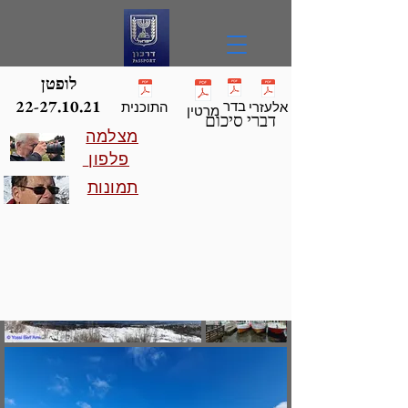
לופטן
22-27.10.21
בדר
אלעזרי
התוכנית
מרטין
דברי סיכום
מצלמה
פלפון
תמונות